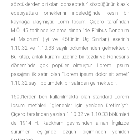
sözcüklerden biri olan 'consectetur' sözcüğünün klasik
edebiyattaki örneklerini incelediğinde kesin bir
kaynağa ulaşmıştır. Lorm Ipsum, Çiçero tarafından
M.Ö. 45 tarihinde kaleme alınan "de Finibus Bonorum
et Malorum" (İyi ve Kötünün Uç Sınırları) eserinin
1.10.32 ve 1.10.33 sayılı bölümlerinden gelmektedir.
Bu kitap, ahlak kuramı üzerine bir tezdir ve Rönesans
döneminde çok popüler olmuştur. Lorem Ipsum
pasajının ilk satırı olan "Lorem ipsum dolor sit amet"
1.10.32 sayılı bölümdeki bir satırdan gelmektedir.
1500'lerden beri kullanılmakta olan standard Lorem
Ipsum metinleri ilgilenenler için yeniden üretilmiştir.
Çiçero tarafından yazılan 1.10.32 ve 1.10.33 bölümleri
de 1914 H. Rackham çevirisinden alınan İngilizce
sürümleri eşliğinde özgün biçiminden yeniden