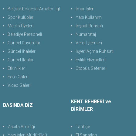
Belçika bölgesel Amatör liglerde Türk futbol takımları
İmar İşleri
Spor Kulüpleri
Yapı Kullanım
Meclis Üyeleri
İnşaat Ruhsatı
Belediye Personeli
Numarataj
Güncel Duyurular
Vergi İşlemleri
Güncel İhaleler
İşyeri Açma Ruhsatı
Güncel İlanlar
Evlilik Hizmetleri
Etkinlikler
Otobüs Seferleri
Foto Galeri
Video Galeri
KENT REHBERİ ve
BASINDA BİZ
BİRİMLER
Zabıta Amirliği
Tarihçe
Yazı İşleri Müdürlüğü
El Sanatları