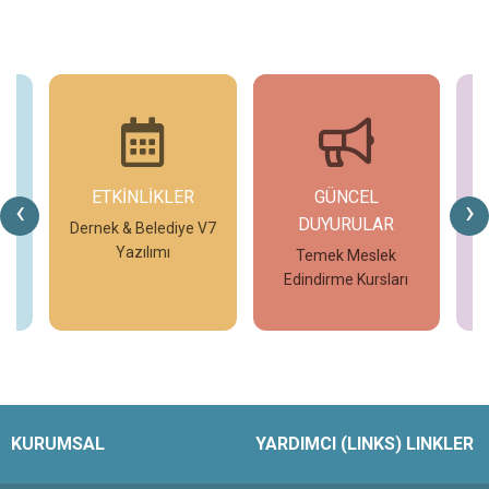
ETKİNLİKLER
GÜNCEL
G
‹
›
DUYURULAR
V7
Dernek & Belediye V7
T
Yazılımı
Temek Meslek
Edindirme Kursları
İncele
İncele
KURUMSAL
YARDIMCI (LINKS) LINKLER