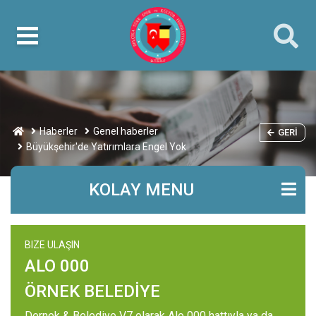
Haberler
Genel haberler
GERI
Büyükşehir'de Yatırımlara Engel Yok
KOLAY MENU
BIZE ULAŞIN
ALO 000
ÖRNEK BELEDİYE
Dernek & Belediye V7 olarak Alo 000 hattıyla ya da