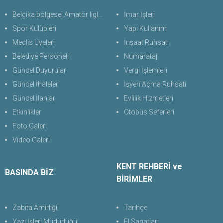
Belçika bölgesel Amatör liglerde Türk futbol takımları
İmar İşleri
Spor Kulüpleri
Yapı Kullanım
Meclis Üyeleri
İnşaat Ruhsatı
Belediye Personeli
Numarataj
Güncel Duyurular
Vergi İşlemleri
Güncel İhaleler
İşyeri Açma Ruhsatı
Güncel İlanlar
Evlilik Hizmetleri
Etkinlikler
Otobüs Seferleri
Foto Galeri
Video Galeri
KENT REHBERİ ve
BASINDA BİZ
BİRİMLER
Zabıta Amirliği
Tarihçe
Yazı İşleri Müdürlüğü
El Sanatları