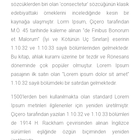
sözcüklerden biri olan 'consectetur' sözcüğünün klasik
edebiyattaki örneklerini incelediğinde kesin bir
kaynağa ulaşmıştır. Lorm Ipsum, Çiçero tarafından
M.Ö. 45 tarihinde kaleme alınan "de Finibus Bonorum
et Malorum" (İyi ve Kötünün Uç Sınırları) eserinin
1.10.32 ve 1.10.33 sayılı bölümlerinden gelmektedir.
Bu kitap, ahlak kuramı üzerine bir tezdir ve Rönesans
döneminde çok popüler olmuştur. Lorem Ipsum
pasajının ilk satırı olan "Lorem ipsum dolor sit amet"
1.10.32 sayılı bölümdeki bir satırdan gelmektedir.
1500'lerden beri kullanılmakta olan standard Lorem
Ipsum metinleri ilgilenenler için yeniden üretilmiştir.
Çiçero tarafından yazılan 1.10.32 ve 1.10.33 bölümleri
de 1914 H. Rackham çevirisinden alınan İngilizce
sürümleri eşliğinde özgün biçiminden yeniden