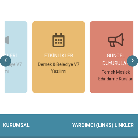
ETKİNLİKLER
GÜNCEL
G
‹
›
DUYURULAR
V7
Dernek & Belediye V7
T
Yazılımı
Temek Meslek
Edindirme Kursları
İncele
İncele
KURUMSAL
YARDIMCI (LINKS) LINKLER