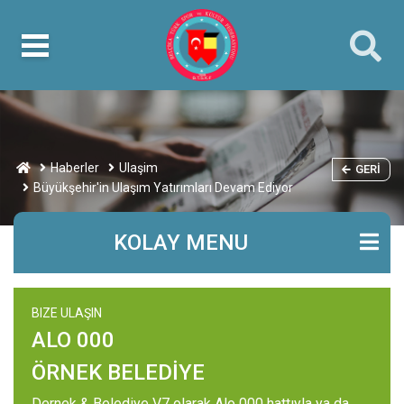
Haberler
Ulaşim
GERI
Büyükşehir'in Ulaşım Yatırımları Devam Ediyor
KOLAY MENU
BIZE ULAŞIN
ALO 000
ÖRNEK BELEDİYE
Dernek & Belediye V7 olarak Alo 000 hattıyla ya da