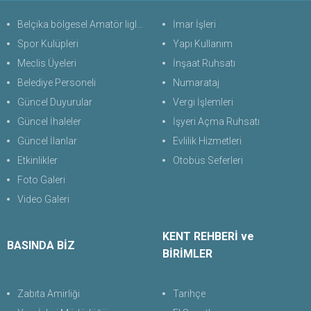
Belçika bölgesel Amatör liglerde Türk futbol takımları
İmar İşleri
Spor Kulüpleri
Yapı Kullanım
Meclis Üyeleri
İnşaat Ruhsatı
Belediye Personeli
Numarataj
Güncel Duyurular
Vergi İşlemleri
Güncel İhaleler
İşyeri Açma Ruhsatı
Güncel İlanlar
Evlilik Hizmetleri
Etkinlikler
Otobüs Seferleri
Foto Galeri
Video Galeri
KENT REHBERİ ve
BASINDA BİZ
BİRİMLER
Zabıta Amirliği
Tarihçe