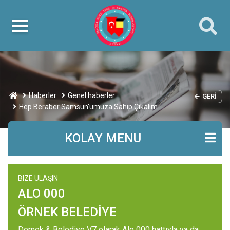
Haberler
Genel haberler
GERI
Hep Beraber Samsun'umuza Sahip Çıkalım
KOLAY MENU
BIZE ULAŞIN
ALO 000
ÖRNEK BELEDİYE
Dernek & Belediye V7 olarak Alo 000 hattıyla ya da