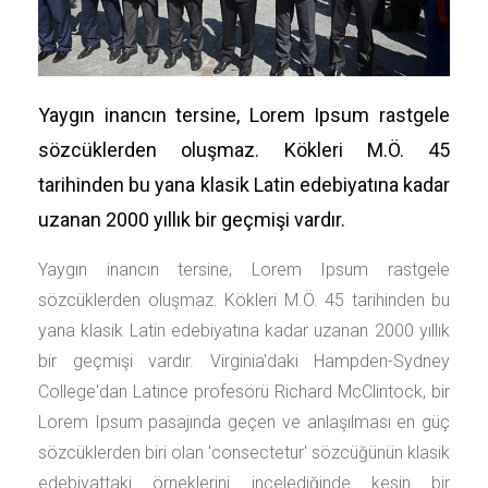
Yaygın inancın tersine, Lorem Ipsum rastgele
sözcüklerden oluşmaz. Kökleri M.Ö. 45
tarihinden bu yana klasik Latin edebiyatına kadar
uzanan 2000 yıllık bir geçmişi vardır.
Yaygın inancın tersine, Lorem Ipsum rastgele
sözcüklerden oluşmaz. Kökleri M.Ö. 45 tarihinden bu
yana klasik Latin edebiyatına kadar uzanan 2000 yıllık
bir geçmişi vardır. Virginia'daki Hampden-Sydney
College'dan Latince profesörü Richard McClintock, bir
Lorem Ipsum pasajında geçen ve anlaşılması en güç
sözcüklerden biri olan 'consectetur' sözcüğünün klasik
edebiyattaki örneklerini incelediğinde kesin bir