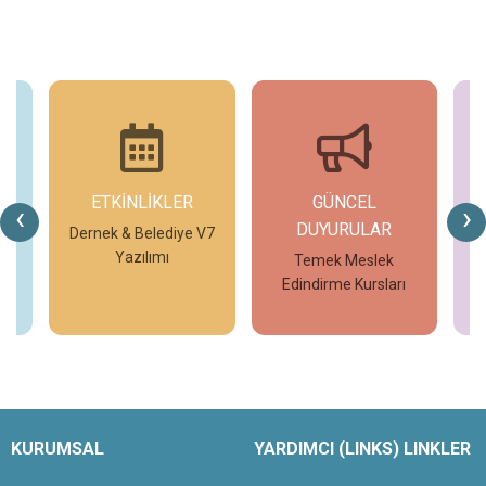
ETKİNLİKLER
GÜNCEL
G
‹
›
DUYURULAR
V7
Dernek & Belediye V7
T
Yazılımı
Temek Meslek
Edindirme Kursları
İncele
İncele
KURUMSAL
YARDIMCI (LINKS) LINKLER