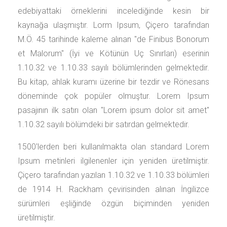
edebiyattaki örneklerini incelediğinde kesin bir
kaynağa ulaşmıştır. Lorm Ipsum, Çiçero tarafından
M.Ö. 45 tarihinde kaleme alınan "de Finibus Bonorum
et Malorum" (İyi ve Kötünün Uç Sınırları) eserinin
1.10.32 ve 1.10.33 sayılı bölümlerinden gelmektedir.
Bu kitap, ahlak kuramı üzerine bir tezdir ve Rönesans
döneminde çok popüler olmuştur. Lorem Ipsum
pasajının ilk satırı olan "Lorem ipsum dolor sit amet"
1.10.32 sayılı bölümdeki bir satırdan gelmektedir.
1500'lerden beri kullanılmakta olan standard Lorem
Ipsum metinleri ilgilenenler için yeniden üretilmiştir.
Çiçero tarafından yazılan 1.10.32 ve 1.10.33 bölümleri
de 1914 H. Rackham çevirisinden alınan İngilizce
sürümleri eşliğinde özgün biçiminden yeniden
üretilmiştir.