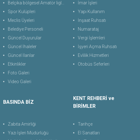
Belçika bölgesel Amatör liglerde Türk futbol takımları
İmar İşleri
Spor Kulüpleri
Yapı Kullanım
Meclis Üyeleri
İnşaat Ruhsatı
Belediye Personeli
Numarataj
Güncel Duyurular
Vergi İşlemleri
Güncel İhaleler
İşyeri Açma Ruhsatı
Güncel İlanlar
Evlilik Hizmetleri
Etkinlikler
Otobüs Seferleri
Foto Galeri
Video Galeri
KENT REHBERİ ve
BASINDA BİZ
BİRİMLER
Zabıta Amirliği
Tarihçe
Yazı İşleri Müdürlüğü
El Sanatları