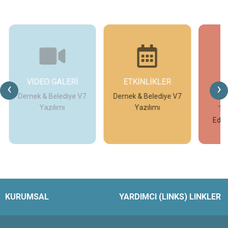
ETKİNLİKLER
GÜNCEL
G
‹
›
DUYURULAR
V7
Dernek & Belediye V7
T
Yazılımı
Temek Meslek
Edindirme Kursları
İncele
İncele
KURUMSAL
YARDIMCI (LINKS) LINKLER