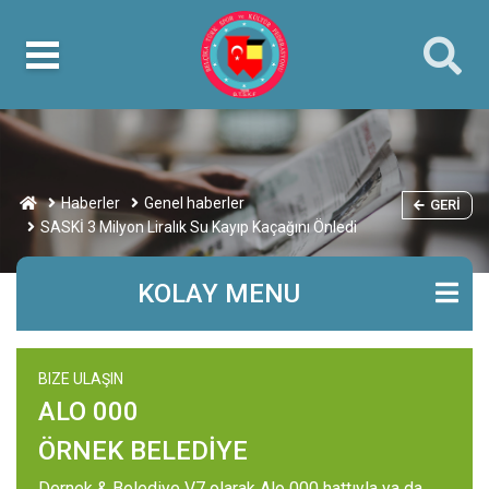
Haberler
Genel haberler
GERI
SASKİ 3 Milyon Liralık Su Kayıp Kaçağını Önledi
KOLAY MENU
BIZE ULAŞIN
ALO 000
ÖRNEK BELEDİYE
Dernek & Belediye V7 olarak Alo 000 hattıyla ya da