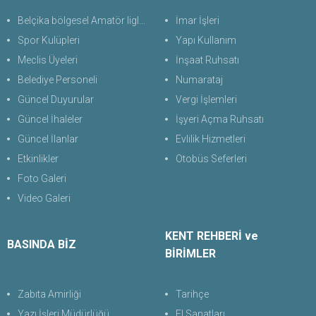
Belçika bölgesel Amatör liglerde Türk futbol takımları
İmar İşleri
Spor Kulüpleri
Yapı Kullanım
Meclis Üyeleri
İnşaat Ruhsatı
Belediye Personeli
Numarataj
Güncel Duyurular
Vergi İşlemleri
Güncel İhaleler
İşyeri Açma Ruhsatı
Güncel İlanlar
Evlilik Hizmetleri
Etkinlikler
Otobüs Seferleri
Foto Galeri
Video Galeri
KENT REHBERİ ve
BASINDA BİZ
BİRİMLER
Zabıta Amirliği
Tarihçe
Yazı İşleri Müdürlüğü
El Sanatları