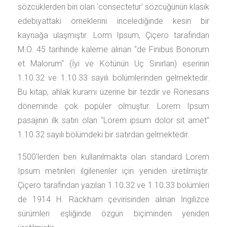
sözcüklerden biri olan 'consectetur' sözcüğünün klasik
edebiyattaki örneklerini incelediğinde kesin bir
kaynağa ulaşmıştır. Lorm Ipsum, Çiçero tarafından
M.Ö. 45 tarihinde kaleme alınan "de Finibus Bonorum
et Malorum" (İyi ve Kötünün Uç Sınırları) eserinin
1.10.32 ve 1.10.33 sayılı bölümlerinden gelmektedir.
Bu kitap, ahlak kuramı üzerine bir tezdir ve Rönesans
döneminde çok popüler olmuştur. Lorem Ipsum
pasajının ilk satırı olan "Lorem ipsum dolor sit amet"
1.10.32 sayılı bölümdeki bir satırdan gelmektedir.
1500'lerden beri kullanılmakta olan standard Lorem
Ipsum metinleri ilgilenenler için yeniden üretilmiştir.
Çiçero tarafından yazılan 1.10.32 ve 1.10.33 bölümleri
de 1914 H. Rackham çevirisinden alınan İngilizce
sürümleri eşliğinde özgün biçiminden yeniden