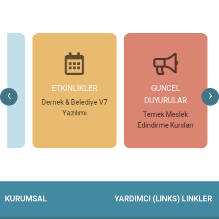
ETKİNLİKLER
GÜNCEL
G
‹
›
DUYURULAR
V7
Dernek & Belediye V7
T
Yazılımı
Temek Meslek
Edindirme Kursları
İncele
İncele
KURUMSAL
YARDIMCI (LINKS) LINKLER