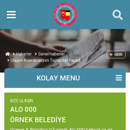
Haberler
Genel haberler
GERI
Ulaşım Koordinasyon Toplantısı Yapıldı
KOLAY MENU
BIZE ULAŞIN
ALO 000
ÖRNEK BELEDİYE
Dernek & Belediye V7 olarak Alo 000 hattıyla ya da