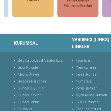
Temek Meslek
Edindirme Kursları
İncele
İncele
YARDIMCI (LINKS)
KURUMSAL
LINKLER
Belçika bölgesel Amatör liglerde Türk futbol takımları
İmar İşleri
Spor Kulüpleri
Yapı Kullanım
Meclis Üyeleri
İnşaat Ruhsatı
Belediye Personeli
Numarataj
Güncel Duyurular
Vergi İşlemleri
Güncel İhaleler
İşyeri Açma Ruhsatı
Güncel İlanlar
Evlilik Hizmetleri
Etkinlikler
Otobüs Seferleri