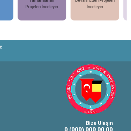
Tamamlanan
Devam Eden Projeleri
Projeleri İnceleyin
İnceleyin
İncele
İncele
e
Bize Ulaşın
0 (000) 000 00 00