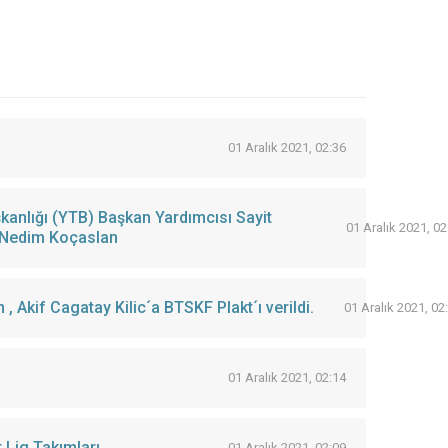
01 Aralık 2021, 02:36
şkanlığı (YTB) Başkan Yardımcısı Sayit
01 Aralık 2021, 02
ı Nedim Koçaslan
tür Federasyonu Nedim Koçaslan'dan , Akif Cagatay Kilic´a BTSKF Plakt´ı verildi.
01 Aralık 2021, 02
01 Aralık 2021, 02:14
 Lig Takımları
01 Aralık 2021, 02:09