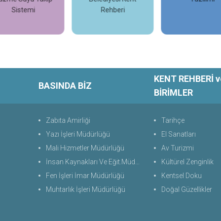
Sistemi
Rehberi
İncele
İncele
İncele
KENT REHBERİ v
BASINDA BİZ
BİRİMLER
Zabıta Amirliği
Tarihçe
Yazı İşleri Müdürlüğü
El Sanatları
Mali Hizmetler Müdürlüğü
Av Turizmi
İnsan Kaynakları Ve Eğit.Müdürlüğü
Kültürel Zenginlik
Fen İşleri İmar Müdürlüğü
Kentsel Doku
Muhtarlık İşleri Müdürlüğü
Doğal Güzellikler