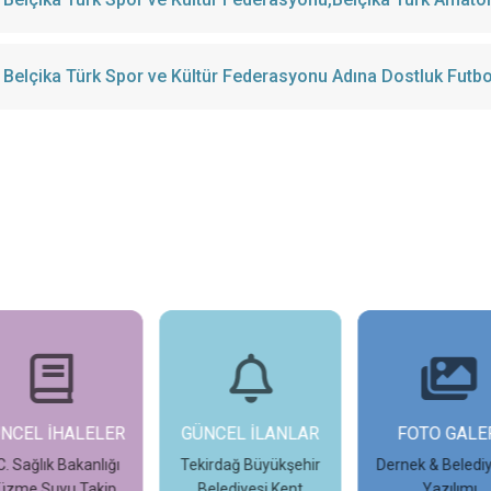
Belçika Türk Spor ve Kültür Federasyonu Adına Dostluk Futb
NCEL İHALELER
GÜNCEL İLANLAR
FOTO GALER
. Sağlık Bakanlığı
Tekirdağ Büyükşehir
Dernek & Belediy
zme Suyu Takip
Belediyesi Kent
Yazılımı