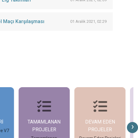
ol Maçı Karşılaşması
01 Aralık 2021, 02:29
İ
TAMAMLANAN
DEVAM EDEN
G
›
PROJELER
PROJELER
e V7