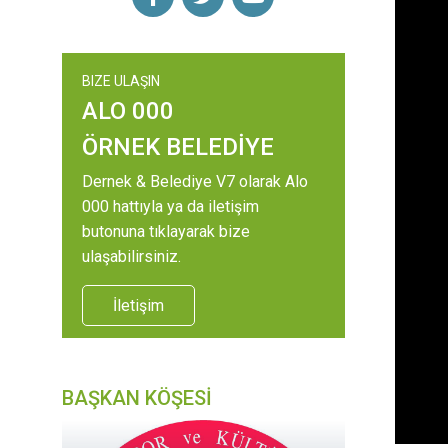
BIZE ULAŞIN
ALO 000
ÖRNEK BELEDİYE
Dernek & Belediye V7 olarak Alo
000 hattıyla ya da iletişim
butonuna tıklayarak bize
ulaşabilirsiniz.
İletişim
BAŞKAN KÖŞESİ