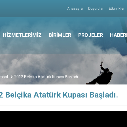
Anasayfa
Duyurular
Etkinlikler
HİZMETLERİMİZ
BİRİMLER
PROJELER
HABER
msal
2012 Belçika Atatürk Kupası Başladı.
 Belçika Atatürk Kupası Başladı.