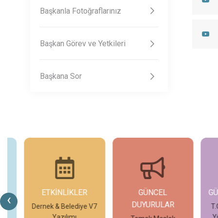
Başkanla Fotoğraflarınız
Başkan Görev ve Yetkileri
Başkana Sor
ETKİNLİKLER
GÜNCEL
GÜ
‹
DUYURULAR
 V7
Dernek & Belediye V7
T.C
Yazılımı
Yü