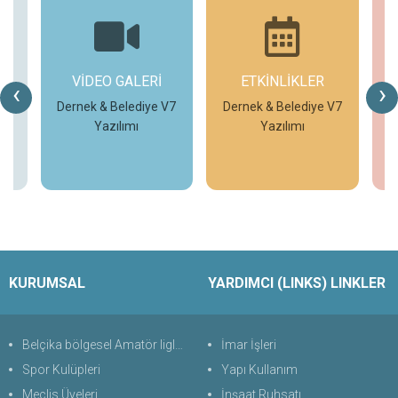
ETKİNLİKLER
GÜNCEL
G
‹
›
DUYURULAR
V7
Dernek & Belediye V7
T
Yazılımı
Temek Meslek
Edindirme Kursları
İncele
İncele
KURUMSAL
YARDIMCI (LINKS) LINKLER
Belçika bölgesel Amatör liglerde Türk futbol takımları
İmar İşleri
Spor Kulüpleri
Yapı Kullanım
Meclis Üyeleri
İnşaat Ruhsatı