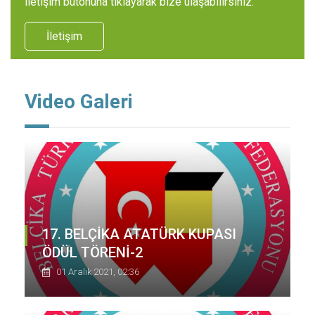
iletişim butonuna tıklayarak bize ulaşabilirsiniz.
İletişim
Video Galeri
17. BELÇİKA ATATÜRK KUPASI
ÖDÜL TÖRENİ-2
01 Aralık 2021, 02:36