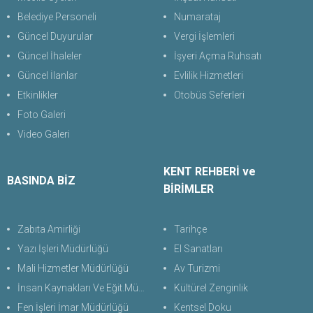
Belediye Personeli
Numarataj
Güncel Duyurular
Vergi İşlemleri
Güncel İhaleler
İşyeri Açma Ruhsatı
Güncel İlanlar
Evlilik Hizmetleri
Etkinlikler
Otobüs Seferleri
Foto Galeri
Video Galeri
KENT REHBERİ ve
BASINDA BİZ
BİRİMLER
Zabıta Amirliği
Tarihçe
Yazı İşleri Müdürlüğü
El Sanatları
Mali Hizmetler Müdürlüğü
Av Turizmi
İnsan Kaynakları Ve Eğit.Müdürlüğü
Kültürel Zenginlik
Fen İşleri İmar Müdürlüğü
Kentsel Doku