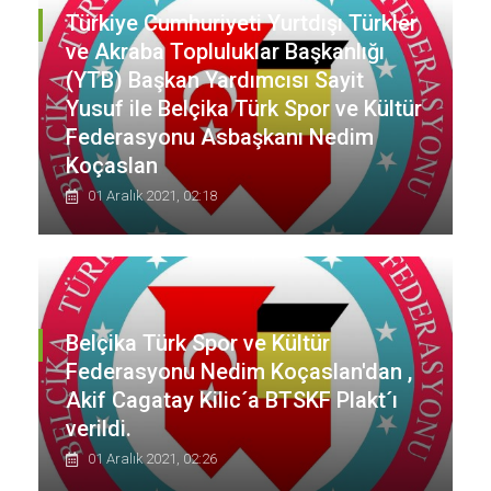
Türkiye Cumhuriyeti Yurtdışı Türkler
ve Akraba Topluluklar Başkanlığı
(YTB) Başkan Yardımcısı Sayit
Yusuf ile Belçika Türk Spor ve Kültür
Federasyonu Asbaşkanı Nedim
Koçaslan
01 Aralık 2021, 02:18
Belçika Türk Spor ve Kültür
Federasyonu Nedim Koçaslan'dan ,
Akif Cagatay Kilic´a BTSKF Plakt´ı
verildi.
01 Aralık 2021, 02:26